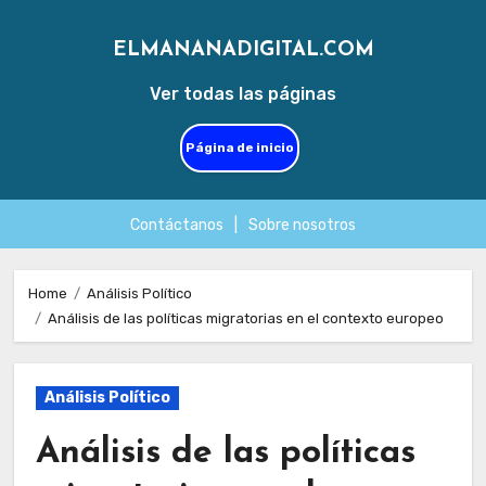
ELMANANADIGITAL.COM
Ver todas las páginas
Página de inicio
Contáctanos
|
Sobre nosotros
Skip
to
Home
Análisis Político
Análisis de las políticas migratorias en el contexto europeo
content
Análisis Político
Análisis de las políticas