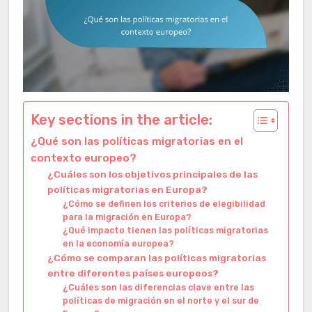
Key sections in the article:
¿Qué son las políticas migratorias en el
contexto europeo?
¿Cuáles son los objetivos principales de las
políticas migratorias en Europa?
¿Cómo se definen los criterios de elegibilidad
para la migración en Europa?
¿Qué impacto tienen las políticas migratorias
en la economía europea?
¿Cómo se comparan las políticas migratorias
entre diferentes países europeos?
¿Cuáles son las diferencias clave entre las
políticas de migración en el norte y el sur de