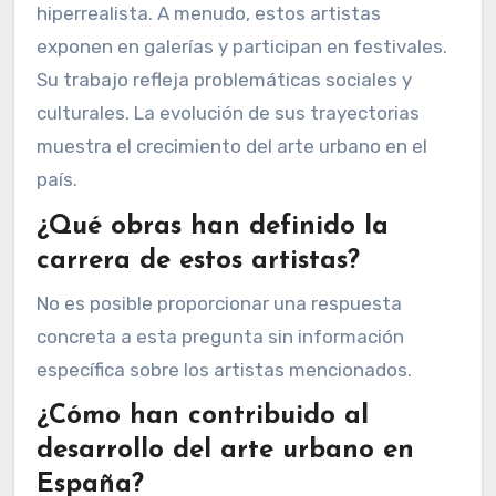
en las calles. Artistas como Banksy, aunque no
español, han influido en el movimiento local.
Otros, como Okuda San Miguel, han ganado
reconocimiento internacional. Su estilo
combina geometría y colorido vibrante. También
está el caso de Belin, conocido por su técnica
hiperrealista. A menudo, estos artistas
exponen en galerías y participan en festivales.
Su trabajo refleja problemáticas sociales y
culturales. La evolución de sus trayectorias
muestra el crecimiento del arte urbano en el
país.
¿Qué obras han definido la
carrera de estos artistas?
No es posible proporcionar una respuesta