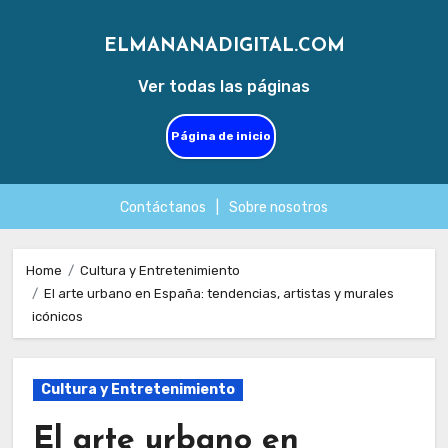
ELMANANADIGITAL.COM
Ver todas las páginas
Página de inicio
Contáctanos
|
Sobre nosotros
Skip
to
Home
Cultura y Entretenimiento
El arte urbano en España: tendencias, artistas y murales
content
icónicos
Cultura y Entretenimiento
El arte urbano en