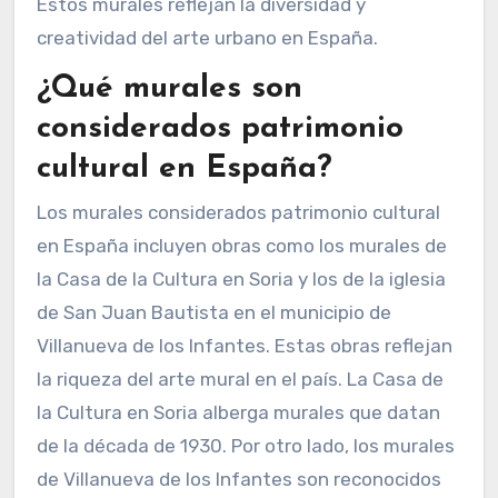
que representa una niña con un globo, es
famoso por su mensaje de esperanza. Otro
mural notable es “El abrazo” de Javier Calleja,
también en Barcelona. Este mural muestra una
figura infantil con una expresión encantadora.
En Madrid, el mural “Mujer en llamas” de la
artista Okuda San Miguel es reconocible por sus
colores vibrantes y su estilo geométrico.
Además, “La casa de las flores” en Valencia,
creado por el artista Escif, destaca por su
enfoque en la naturaleza y el medio ambiente.
Estos murales reflejan la diversidad y
creatividad del arte urbano en España.
¿Qué murales son