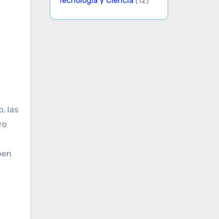
Tecnología y Ciencia
(12)
, las
ro
ben