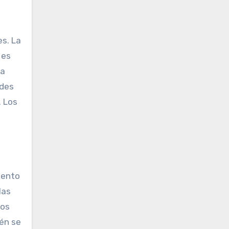
es. La
 es
la
ades
. Los
mento
las
los
ién se