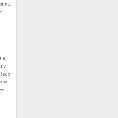
sonas,
es
s al
s y
stado
erno
tos