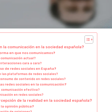
en la comunicación en la sociedad española?
 forma en que nos comunicamos?
a comunicación actual?
interacciones cara a cara?
uso de redes sociales en España?
 las plataformas de redes sociales?
consumo de contenido en redes sociales?
las redes sociales en la comunicación?
la comunicación efectiva?
nicación en redes sociales?
rcepción de la realidad en la sociedad española?
la opinión pública?
mación de opiniones?