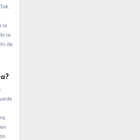
Tok.
 la
do la
ión de
ra?
n
puede
ra.
 en
ión