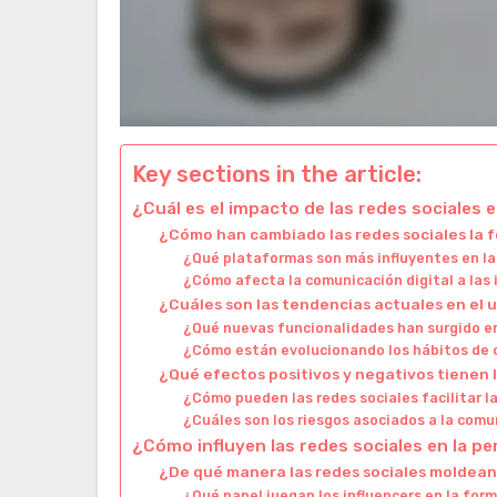
Key sections in the article:
¿Cuál es el impacto de las redes sociales 
¿Cómo han cambiado las redes sociales la
¿Qué plataformas son más influyentes en l
¿Cómo afecta la comunicación digital a las 
¿Cuáles son las tendencias actuales en el 
¿Qué nuevas funcionalidades han surgido en
¿Cómo están evolucionando los hábitos de 
¿Qué efectos positivos y negativos tienen 
¿Cómo pueden las redes sociales facilitar 
¿Cuáles son los riesgos asociados a la comu
¿Cómo influyen las redes sociales en la pe
¿De qué manera las redes sociales moldean 
¿Qué papel juegan los influencers en la for