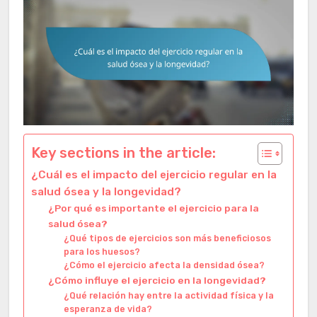
Key sections in the article:
¿Cuál es el impacto del ejercicio regular en la
salud ósea y la longevidad?
¿Por qué es importante el ejercicio para la
salud ósea?
¿Qué tipos de ejercicios son más beneficiosos
para los huesos?
¿Cómo el ejercicio afecta la densidad ósea?
¿Cómo influye el ejercicio en la longevidad?
¿Qué relación hay entre la actividad física y la
esperanza de vida?