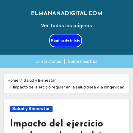
ELMANANADIGITAL.COM
Ver todas las páginas
Página de inicio
Contáctanos
|
Sobre nosotros
Skip
to
Home
Salud y Bienestar
Impacto del ejercicio regular en la salud ósea y la longevidad
content
Salud y Bienestar
Impacto del ejercicio