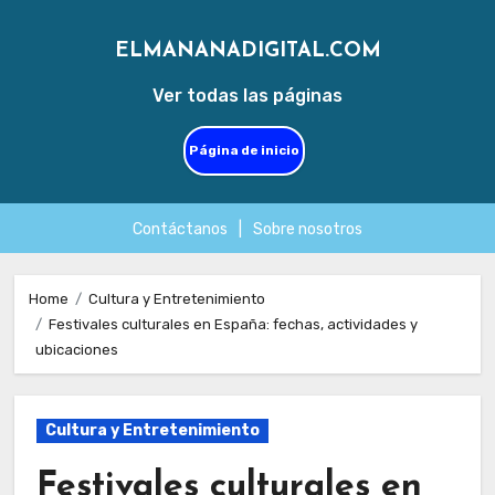
ELMANANADIGITAL.COM
Ver todas las páginas
Página de inicio
Contáctanos
|
Sobre nosotros
Skip
to
Home
Cultura y Entretenimiento
Festivales culturales en España: fechas, actividades y
content
ubicaciones
Cultura y Entretenimiento
Festivales culturales en